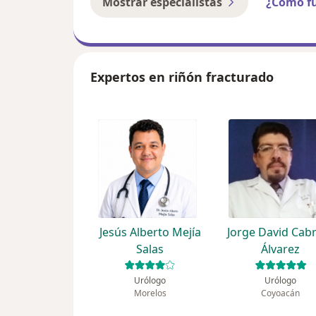
Mostrar especialistas
¿Cómo f
Expertos en riñón fracturado
Jesús Alberto Mejía
Jorge David Cab
Salas
Álvarez
Urólogo
Urólogo
Morelos
Coyoacán