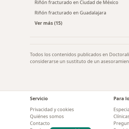
Riñón fracturado en Ciudad de México
Riñón fracturado en Guadalajara
Ver más (15)
Más en esta categoría: Riñón fract
Todos los contenidos publicados en Doctoral
considerarse un sustituto de un asesoramien
Servicio
Para l
Privacidad y cookies
Especia
Quiénes somos
Clínica
Contacto
Pregun