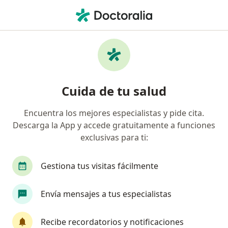
Men
Urólogo • Querétaro, Querétaro
Filtros
Seguro
Mapa
Urólogos en Querétaro
Cuida de tu salud
Encuentra los mejores especialistas y pide cita.
Descarga la App y accede gratuitamente a funciones
exclusivas para ti:
Gestiona tus visitas fácilmente
Destacado
Envía mensajes a tus especialistas
Dr. Pablo Venegas Ocampo
·
Ver más
Urólogo
Recibe recordatorios y notificaciones
710 opiniones