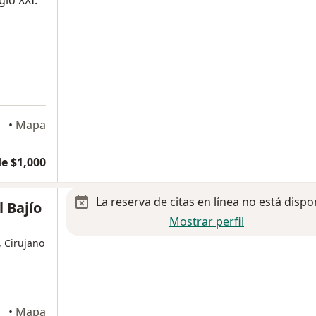
lo XXI.
taro
•
Mapa
e $1,000
La reserva de citas en línea no está dispo
 Bajío
Mostrar perfil
, Cirujano
idora
•
Mapa