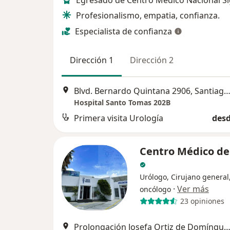
Egresado de Centro Médico Nacional Sig
Profesionalismo, empatia, confianza.
Especialista de confianza
Dirección 1
Dirección 2
Blvd. Bernardo Quintana 2906, Santiago de Queré
Hospital Santo Tomas 202B
Primera visita Urología
desd
Centro Médico del
Urólogo, Cirujano general
·
Ver más
oncólogo
23 opiniones
Prolongación Josefa Ortiz de Domínguez 102, Correg