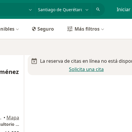
dad, enfermedad o nombre
p. ej. Guadalajara
Iniciar
nibles
Seguro
Más filtros
La reserva de citas en línea no está dispo
Solicita una cita
Jiménez
70, Santiago de Querétaro
•
Mapa
Hospital Ángeles Queretaro Centro Sur consultorio 1225