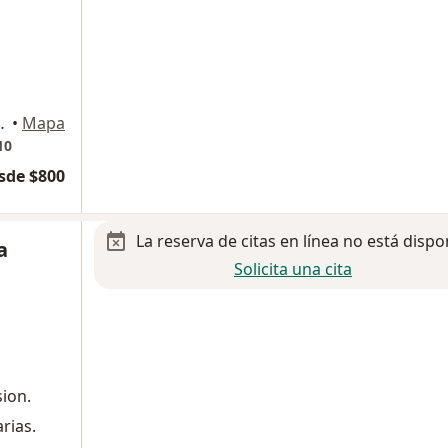
70 Centro Sur, Querétaro
•
Mapa
10
sde $800
La reserva de citas en línea no está dispo
a
Solicita una cita
sion.
arias.