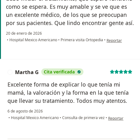
como se espera. Es muy amable y se ve que es
un excelente médico, de los que se preocupan
por sus pacientes. Que lindo encontrar gente así.
20 de enero de 2026
en opinión del usu
•
Hospital Mexico Americano
•
Primera visita Ortopedia
•
Reportar
Martha G
Cita verificada
M
Excelente forma de explicar lo que tenía mi
mamá, la valoración y la forma en la que tenía
que llevar su tratamiento. Todos muy atentos.
6 de agosto de 2026
en opinión del us
•
Hospital Mexico Americano
•
Consulta de primera vez
•
Reportar