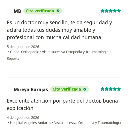
MB
Cita verificada
M
Es un doctor muy sencillo, te da seguridad y
aclara todas tus dudas,muy amable y
profesional con mucha calidad humana
5 de agosto de 2026
•
Global Orthopedic
•
Visita sucesiva Ortopedia y Traumatologia
•
en opinión del usuario MB
Reportar
Mireya Barajas
Cita verificada
M
Excelente atención por parte del doctor, buena
explicación
4 de agosto de 2026
•
Hospital Angeles Andares
•
Visita sucesiva Ortopedia y Traumatologia
en opinión del usuario Mireya Barajas