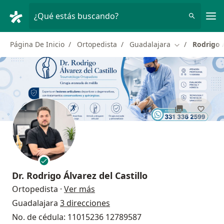
Men
¿Qué estás buscando?
Página De Inicio
Ortopedista
Guadalajara
Rodrigo Á
Cambiar de ci
Dr.
Rodrigo Álvarez del Castillo
sobre las especializaciones
Ortopedista
·
Ver más
Guadalajara
3 direcciones
No. de cédula: 11015236 12789587