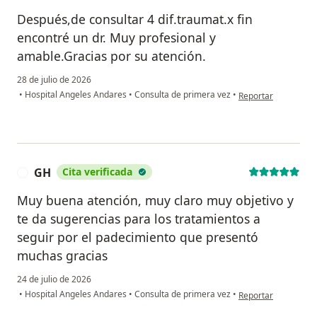
Después,de consultar 4 dif.traumat.x fin
encontré un dr. Muy profesional y
amable.Gracias por su atención.
28 de julio de 2026
en opinión del usua
•
Hospital Angeles Andares
•
Consulta de primera vez
•
Reportar
GH
Cita verificada
G
Muy buena atención, muy claro muy objetivo y
te da sugerencias para los tratamientos a
seguir por el padecimiento que presentó
muchas gracias
24 de julio de 2026
en opinión del usua
•
Hospital Angeles Andares
•
Consulta de primera vez
•
Reportar