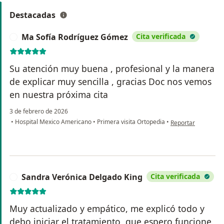
Destacadas
Ma Sofía Rodríguez Gómez
Cita verificada
M
Su atención muy buena , profesional y la manera
de explicar muy sencilla , gracias Doc nos vemos
en nuestra próxima cita
3 de febrero de 2026
en opinión del usu
•
Hospital Mexico Americano
•
Primera visita Ortopedia
•
Reportar
Sandra Verónica Delgado King
Cita verificada
S
Muy actualizado y empático, me explicó todo y
debo iniciar el tratamiento, que espero funcione