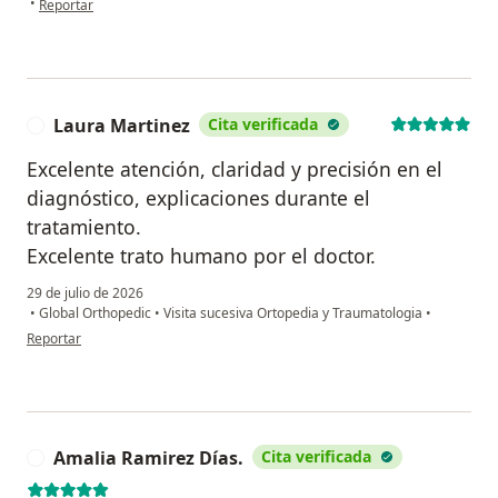
•
Reportar
Laura Martinez
Cita verificada
L
Excelente atención, claridad y precisión en el
diagnóstico, explicaciones durante el
tratamiento.
Excelente trato humano por el doctor.
29 de julio de 2026
•
Global Orthopedic
•
Visita sucesiva Ortopedia y Traumatologia
•
en opinión del usuario Laura Martinez
Reportar
Amalia Ramirez Días.
Cita verificada
A