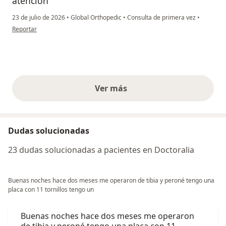
atención
23 de julio de 2026
•
Global Orthopedic
•
Consulta de primera vez
•
en opinión del usuario Luis Eduardo morales arroyo
Reportar
Ver más
opiniones anteriores
Dudas solucionadas
23 dudas solucionadas a pacientes en Doctoralia
Buenas noches hace dos meses me operaron de tibia y peroné tengo una
placa con 11 tornillos tengo un
Buenas noches hace dos meses me operaron