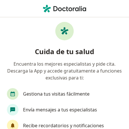
Men
Ortopedista • Zapopan, Jalisco
Filtros
Seguro:
Seguros Monterrey
Ortopedistas recomendados de Seguros
Cuida de tu salud
Monterrey en Zapopan
Encuentra los mejores especialistas y pide cita.
Descarga la App y accede gratuitamente a funciones
exclusivas para ti:
Gestiona tus visitas fácilmente
Envía mensajes a tus especialistas
Destacado
Dr. David Avila Aguirre
Recibe recordatorios y notificaciones
·
Ver más
Ortopedista, Traumatólogo