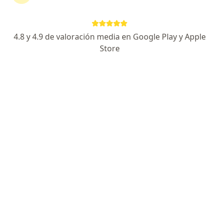
282 opiniones
Experto en protesis, artroscopia y microcirugía
4.8 y 4.9 de valoración media en Google Play y Apple
Avalado internacionalmente
Store
Especialista Certificado
Av. Central Guillermo González Camarena 911 Torre de consultorios nivel 4, consultorio 6-A, Residencial Poniente, Zapopan
•
Mapa
Dr. David Ávila Aguirre | Traumatólogo Ortopedista
Acepta Seguros Monterrey
Primera visita Traumatología
Este especialista no ofrece reserva de cita en línea en esta dirección.
Solicita una cita