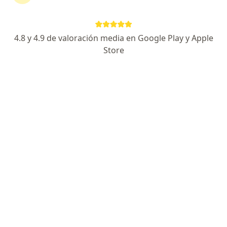
282 opiniones
Experto en protesis, artroscopia y microcirugía
4.8 y 4.9 de valoración media en Google Play y Apple
Avalado internacionalmente
Store
Especialista Certificado
Av. Central Guillermo González Camarena 911 Torre de consultorios nivel 4, consultorio 6-A, Residencial Poniente, Zapopan
•
Mapa
Dr. David Ávila Aguirre | Traumatólogo Ortopedista
Acepta Metropolitana
Primera visita Traumatología
Este especialista no ofrece reserva de cita en línea en esta dirección.
Solicita una cita