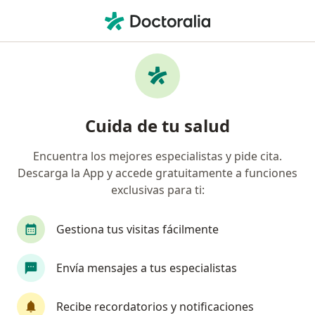
Men
Ortopedista • Zapopan, Jalisco
Filtros
Seguro:
Metropolitana
Ortopedistas recomendados de
Cuida de tu salud
Metropolitana en Zapopan
Encuentra los mejores especialistas y pide cita.
Descarga la App y accede gratuitamente a funciones
exclusivas para ti:
Gestiona tus visitas fácilmente
Envía mensajes a tus especialistas
Destacado
Dr. David Avila Aguirre
Recibe recordatorios y notificaciones
·
Ver más
Ortopedista, Traumatólogo