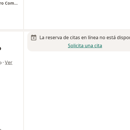
Medhaus, Consultorio C105, Dentro de Centro Comercial Punto MAQ
La reserva de citas en línea no está dispo
Solicita una cita
o
·
Ver
o