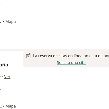
OT
 579, Ciudad de México
•
Mapa
La reserva de citas en línea no está dispo
Solicita una cita
daña
·
Ver
o
s
 de Quevedo 1144, Ciudad de México
•
Mapa