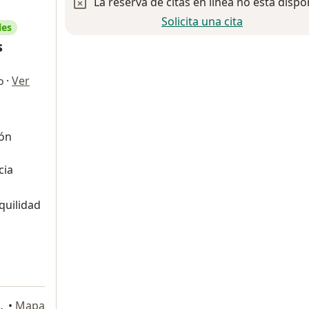
La reserva de citas en línea no está dispo
Solicita una cita
les
s
·
Ver
o
ión
cia
quilidad
gel Inn del Valle, Benito Juárez
•
Mapa