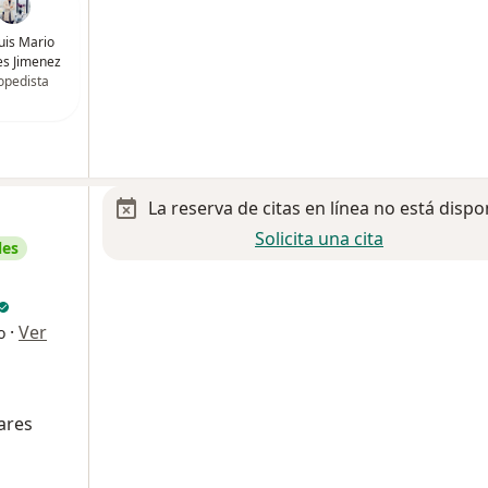
Luis Mario
s Jimenez
opedista
La reserva de citas en línea no está dispo
Solicita una cita
les
·
Ver
o
ares