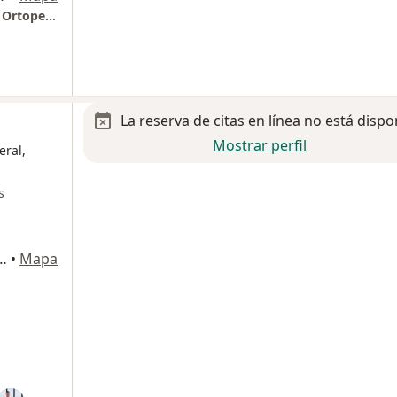
Dr. Carlos Angeles Negrete Traumatólogia y Ortopedia, Hospital San Angel Inn de Valle consultorio 413
La reserva de citas en línea no está dispo
Mostrar perfil
eral,
s
, Polanco II Seccion, Miguel Hidalgo
•
Mapa