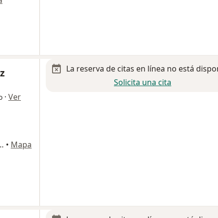
a
La reserva de citas en línea no está dispo
ez
Solicita una cita
·
Ver
o
, Polanco II Seccion, Miguel Hidalgo
•
Mapa