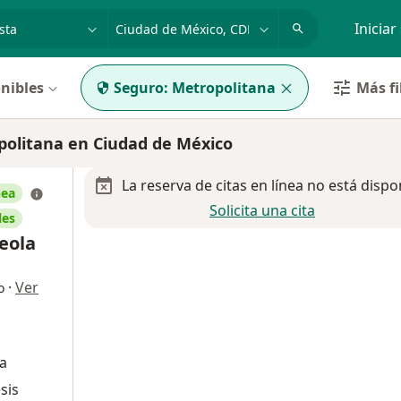
dad, enfermedad o nombre
p. ej. Guadalajara
Iniciar
nibles
Seguro:
Metropolitana
Más fi
olitana en Ciudad de México
La reserva de citas en línea no está dispo
nea
Solicita una cita
les
reola
·
Ver
o
ra
sis