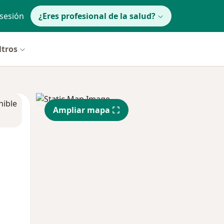
 sesión
¿Eres profesional de la salud?
ltros
nible
Ampliar mapa