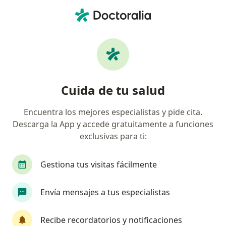
Men
Pie Plano • Ciudad de México, CDMX
Filtros
• 1
Seguro
Mapa
Especialistas en Pie plano en Ciudad de
Cuida de tu salud
México
Encuentra los mejores especialistas y pide cita.
Descarga la App y accede gratuitamente a funciones
¿Qué especialidad estás buscando?
exclusivas para ti:
Ortopedista
Traumatólogo
Especialista e
Gestiona tus visitas fácilmente
Envía mensajes a tus especialistas
Recibe recordatorios y notificaciones