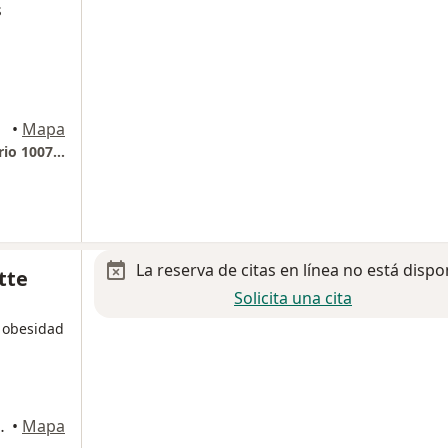
s
•
Mapa
Hospital Star Médica Tlalnepantla. Consultorio 1007. Piso 10.
La reserva de citas en línea no está dispo
tte
Solicita una cita
n obesidad
Naucalpan de Juárez
•
Mapa