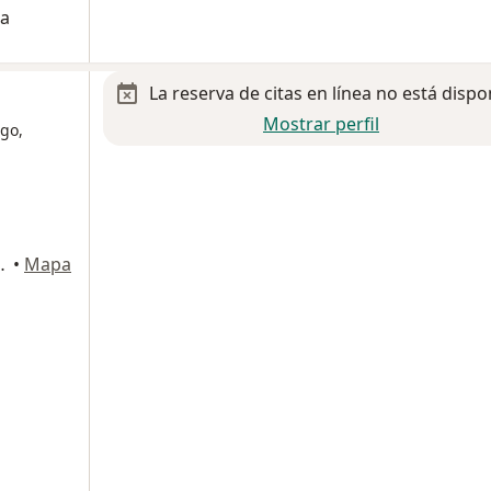
na
La reserva de citas en línea no está dispo
Mostrar perfil
go,
dad de México, CDMX, Ciudad de México
•
Mapa