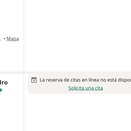
dad de México, CDMX, Ciudad de México
•
Mapa
La reserva de citas en línea no está dispo
dro
Solicita una cita