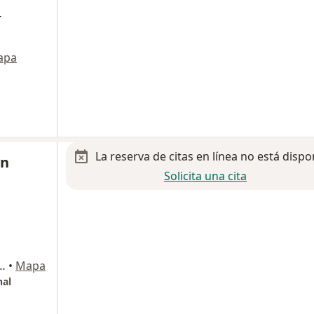
-
apa
La reserva de citas en línea no está dispo
yn
Solicita una cita
. Satélite, 53100 Naucalpan de Juárez, Méx., Naucalpan de Juárez
•
Mapa
nal