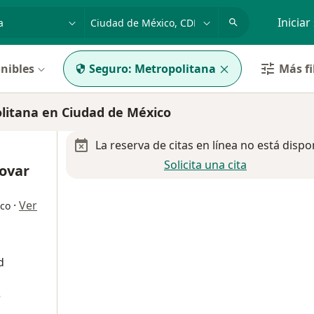
dad, enfermedad o nombre
p. ej. Guadalajara
Iniciar
nibles
Seguro:
Metropolitana
Más fi
litana en Ciudad de México
La reserva de citas en línea no está dispo
Solicita una cita
Tovar
·
Ver
ico
d
e