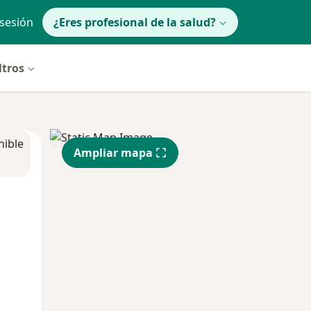
 sesión
¿Eres profesional de la salud?
ltros
nible
Ampliar mapa