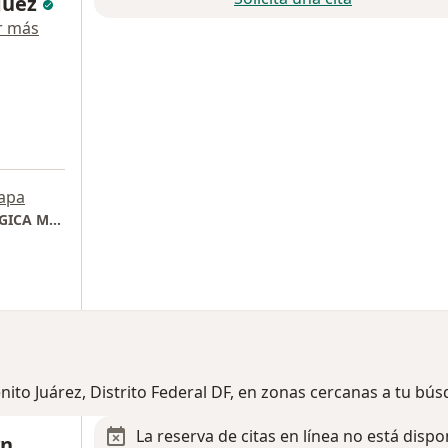
guez
r más
apa
GONZALO MONTALVO CONSULTA NEFROLOGICA MDEX
nito Juárez, Distrito Federal DF, en zonas cercanas a tu bú
La reserva de citas en línea no está dispo
yn