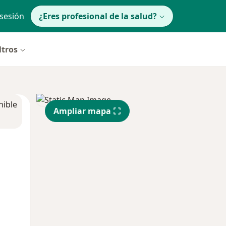
 sesión
¿Eres profesional de la salud?
ltros
nible
Ampliar mapa