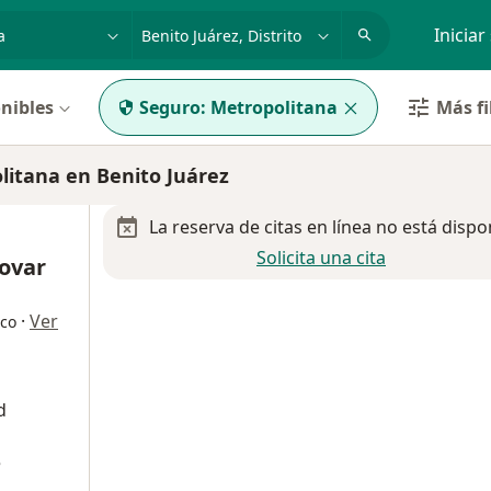
dad, enfermedad o nombre
p. ej. Guadalajara
Iniciar
nibles
Seguro:
Metropolitana
Más fi
itana en Benito Juárez
La reserva de citas en línea no está dispo
Solicita una cita
Tovar
·
Ver
ico
d
e