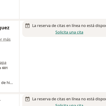
La reserva de citas en línea no está dispo
guez
Solicita una cita
er más
apa
o 601
Inmunoterapia parenteral con extractos de himenópteros
La reserva de citas en línea no está dispo
r
Solicita una cita