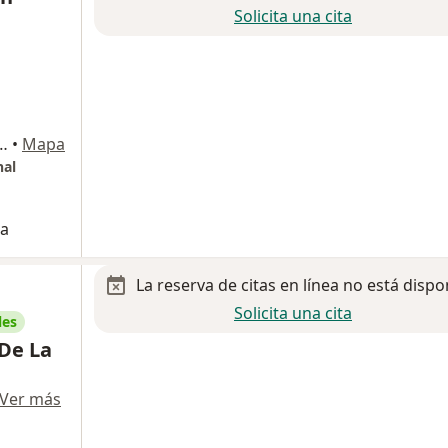
Solicita una cita
. Satélite, 53100 Naucalpan de Juárez, Méx., Naucalpan de Juárez
•
Mapa
nal
na
La reserva de citas en línea no está dispo
Solicita una cita
les
 De La
Ver más