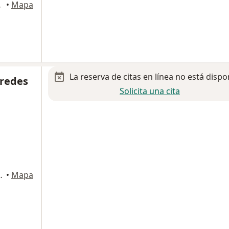
uhtémoc
•
Mapa
La reserva de citas en línea no está dispo
aredes
Solicita una cita
dad de México, CDMX, Ciudad de México
•
Mapa