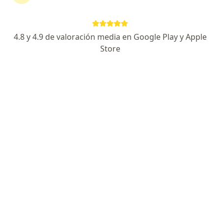
40 opiniones
Oncólogo e Internista cuidando tu salud integral
4.8 y 4.9 de valoración media en Google Play y Apple
Formación en los mejores hospitales de referencia
Store
Los pacientes valoran mi trato humano-
profesional
Cda. Agrarismo 208, Miguel Hidalgo
•
Mapa
Hospital Angeles Mexico
Acepta MetLife México
Consulta 1a. Vez Medicina Interna
Este especialista no ofrece reserva de cita en línea en esta dirección.
Solicita una cita