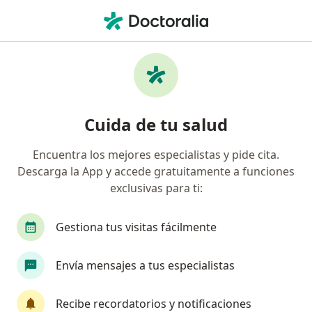
Men
Internista • Benito Juárez, Distrito Federal DF
Filtros
Seguro:
MetLife México
Internistas recomendados de MetLife
Cuida de tu salud
México en Benito Juárez
Encuentra los mejores especialistas y pide cita.
Descarga la App y accede gratuitamente a funciones
exclusivas para ti:
Gestiona tus visitas fácilmente
Envía mensajes a tus especialistas
Pago en línea
Dr. Juan Manuel Tovar Cabrera
Recibe recordatorios y notificaciones
·
Ver más
Internista, Oncólogo médico