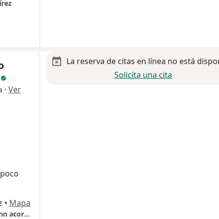
írez
La reserva de citas en línea no está dispo
o
Solicita una cita
z
·
Ver
a
 poco
z
•
Mapa
Torre de Especialidades Médicas San angel Inn acora del valle