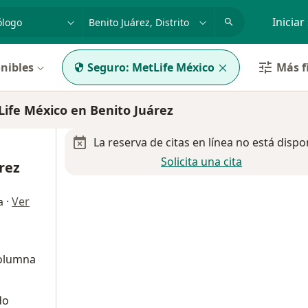
dad, enfermedad o nombre
p. ej. Guadalajara
Iniciar
nibles
Seguro:
MetLife México
Más f
fe México en Benito Juárez
La reserva de citas en línea no está dispo
Solicita una cita
rez
·
Ver
a
Columna
do