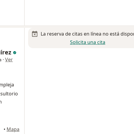
La reserva de citas en línea no está dispo
Solicita una cita
írez
·
Ver
a
mpleja
sultorio
n
árez
•
Mapa