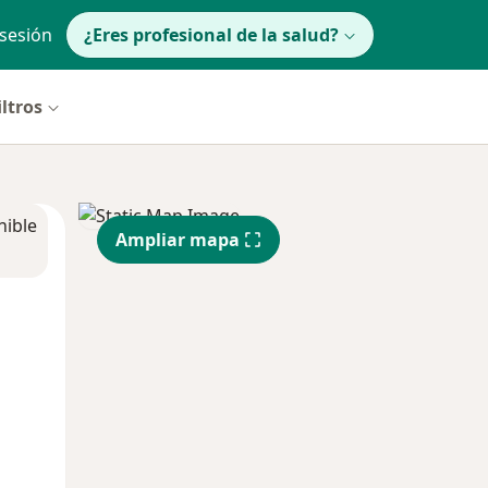
 sesión
¿Eres profesional de la salud?
iltros
nible
Ampliar mapa