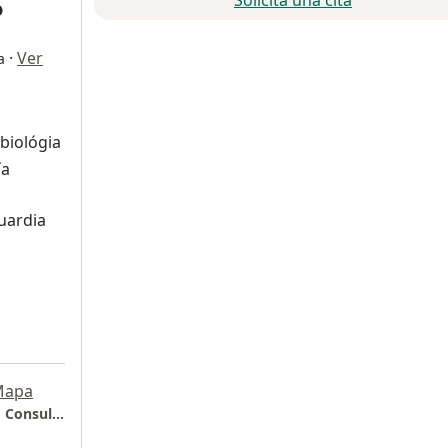
Solicita una cita
o
·
Ver
a
obiológia
ía
uardia
Mapa
Orthopedic Elite en San Angel Inn Del Valle - Consultorio 407