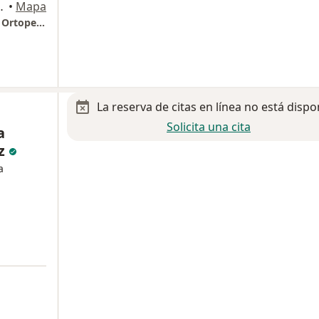
gel Inn del Valle, Benito Juárez
•
Mapa
Dr. Carlos Angeles Negrete Traumatólogia y Ortopedia, Hospital San Angel Inn de Valle consultorio 413
La reserva de citas en línea no está dispo
Solicita una cita
a
ez
a