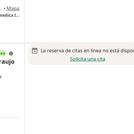
1, Ciudad de México
•
Mapa
Hospital San Ángel Inn - Universidad Torre medica II piso 6 consultorios 640, 641, 642 y 643 Instituto de Patología de Columna
La reserva de citas en línea no está dispo
nea
Solicita una cita
raujo
a