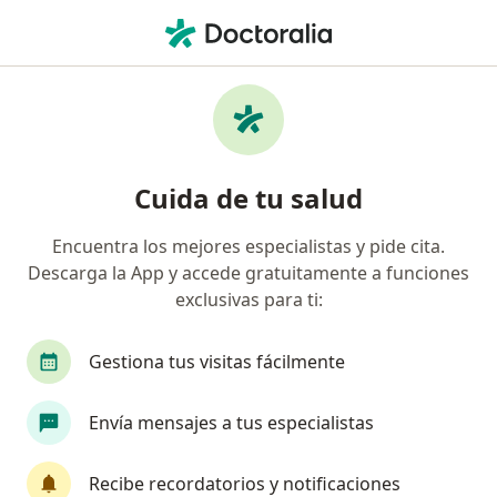
Men
Oftalmólogo • Benito Juárez, Distrito Federal DF
Filtros
Seguro:
MetLife México
Oftalmólogos recomendados de MetLife
Cuida de tu salud
México en Benito Juárez
Encuentra los mejores especialistas y pide cita.
Descarga la App y accede gratuitamente a funciones
exclusivas para ti:
Gestiona tus visitas fácilmente
Envía mensajes a tus especialistas
Destacado
Dra. Diana Stephanie Parra Rodriguez
Recibe recordatorios y notificaciones
·
Ver más
Oftalmóloga