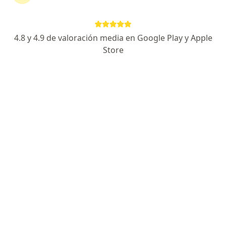
1006 opiniones
Cirugía Láser LASIK y Cirugía de Cataratas en CDMX
4.8 y 4.9 de valoración media en Google Play y Apple
Alta Especialidad en Córnea y Cirugía Refractiva
Store
Atención Oftalmológica Pediátrica/ Ojo
Seco/Miopía
Especialista de confianza
Calle Monte Albán 477, Benito Juárez
•
Mapa
Wellness NARVARTE
Acepta MetLife México
Visita Oftalmología
Este especialista no ofrece reserva de cita en línea en esta dirección.
Solicita una cita