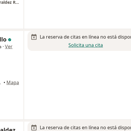
Traumatología y Ortopedia Dr. Armando Heraldez Ríos
La reserva de citas en línea no está dispo
llo
Solicita una cita
·
Ver
a
uez, Mexicali
•
Mapa
La reserva de citas en línea no está dispo
Valdez