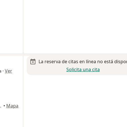
La reserva de citas en línea no está dispo
Solicita una cita
·
Ver
a
ro 714, Mexicali
•
Mapa