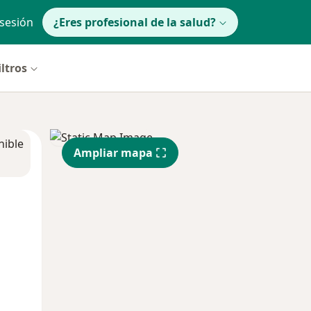
 sesión
¿Eres profesional de la salud?
iltros
nible
Ampliar mapa