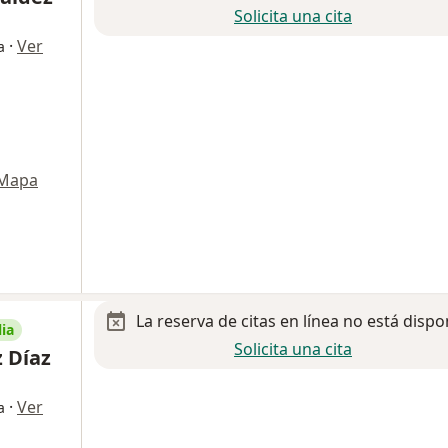
Solicita una cita
·
Ver
a
Mapa
La reserva de citas en línea no está dispo
ia
Solicita una cita
 Díaz
·
Ver
a