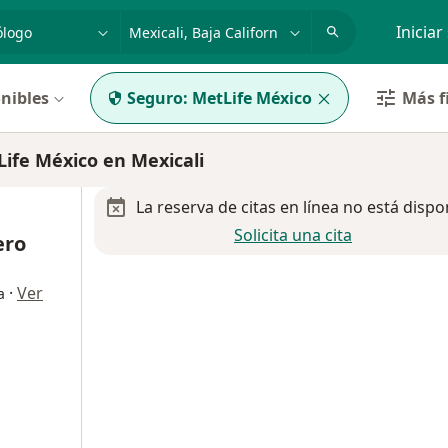
dad, enfermedad o nombre
p. ej. Guadalajara
Iniciar
nibles
Seguro:
MetLife México
Más f
fe México en Mexicali
La reserva de citas en línea no está dispo
Solicita una cita
ero
·
Ver
a