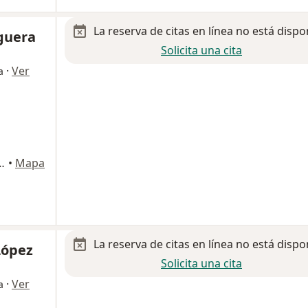
La reserva de citas en línea no está dispo
guera
Solicita una cita
·
Ver
a
s Almater, Suite 102-A, Mexicali
•
Mapa
La reserva de citas en línea no está dispo
López
Solicita una cita
·
Ver
a