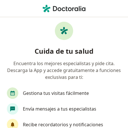
Men
Oncólogo Médico • Mexicali, Baja California
Filtros
Seguro:
MetLife México
Oncólogos médicos recomendados de
Cuida de tu salud
MetLife México en Mexicali
Encuentra los mejores especialistas y pide cita.
Descarga la App y accede gratuitamente a funciones
exclusivas para ti:
Gestiona tus visitas fácilmente
Envía mensajes a tus especialistas
Dra. Jesus Alicia Acosta Espinoza
·
Ver más
Oncólogo médico, Médico de familia
Recibe recordatorios y notificaciones
80 opiniones