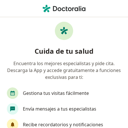
Men
Nefrólogo • Mexicali, Baja California
Filtros
Seguro:
MetLife México
Nefrólogos recomendados de MetLife
Cuida de tu salud
México en Mexicali
Encuentra los mejores especialistas y pide cita.
Descarga la App y accede gratuitamente a funciones
exclusivas para ti:
Gestiona tus visitas fácilmente
Envía mensajes a tus especialistas
Dr. César Castaños Cuevas
·
Ver más
Nefrólogo, Médico general
Recibe recordatorios y notificaciones
359 opiniones