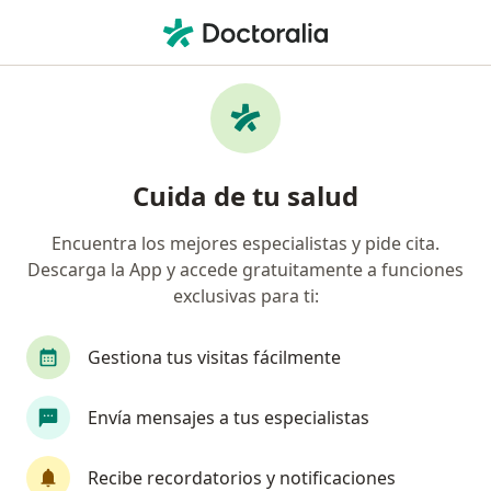
Men
Síndrome Nefrótico • Mexicali, Baja California
Filtros
• 1
Seguro
Mapa
Especialistas en Síndrome nefrótico en
Cuida de tu salud
Mexicali
Encuentra los mejores especialistas y pide cita.
Descarga la App y accede gratuitamente a funciones
¿Qué especialidad estás buscando?
exclusivas para ti:
Nefrólogo
Pediatra
Cirujano general
Gestiona tus visitas fácilmente
Envía mensajes a tus especialistas
Recibe recordatorios y notificaciones