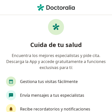
Men
Reflujo Gastroesofágico • Mexicali, Baja California
Filtros
• 1
Seguro
Mapa
Especialistas en Reflujo gastroesofágico en
Cuida de tu salud
Mexicali
Encuentra los mejores especialistas y pide cita.
Descarga la App y accede gratuitamente a funciones
¿Qué especialidad estás buscando?
exclusivas para ti:
Cirujano general
Gastroenterólogo
Médic
Gestiona tus visitas fácilmente
Envía mensajes a tus especialistas
Recibe recordatorios y notificaciones