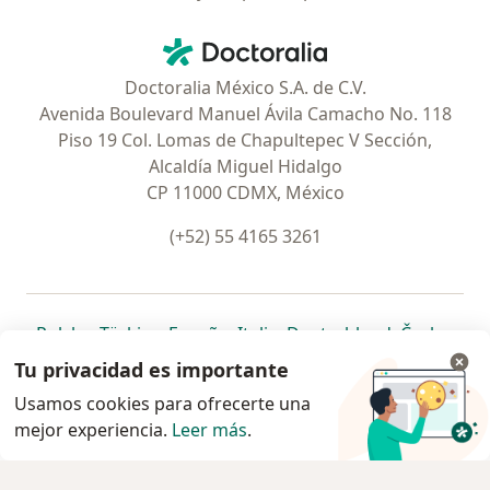
Contacto
Doctoralia - Página de inicio
Doctoralia México S.A. de C.V.
Avenida Boulevard Manuel Ávila Camacho No. 118
Piso 19 Col. Lomas de Chapultepec V Sección,
Alcaldía Miguel Hidalgo
CP 11000 CDMX, México
(+52) 55 4165 3261
se abre en una nueva pestaña
se abre en una nueva pestaña
se abre en una nueva pestaña
se abre en una nueva pes
se abre en 
se a
Polska
,
Türkiye
,
España
,
Italia
,
Deutschland
,
Česko
,
se abre en una nueva pestaña
se abre en una nueva pestaña
se abre en una nueva pestaña
se abre en una nueva p
se abre en 
se abr
Portugal
,
México
,
Chile
,
Brasil
,
Argentina
,
Perú
,
Tu privacidad es importante
se abre en una nueva pe
Colombia
Usamos cookies para ofrecerte una
mejor experiencia.
www.doctoralia.com.mx © 2026 - Encuentra tu
Leer más
.
especialista y pide cita