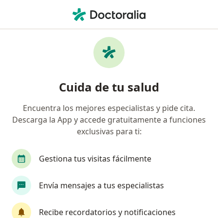
Men
Insuficiencia Cardíaca • Benito Juárez, Distrito Federal DF
Filtros
• 1
Seguro
Mapa
Especialistas en Insuficiencia cardíaca en
Cuida de tu salud
Benito Juárez
Encuentra los mejores especialistas y pide cita.
Descarga la App y accede gratuitamente a funciones
¿Qué especialidad estás buscando?
exclusivas para ti:
Internista
Cardiólogo
Geriatra
Pedia
Gestiona tus visitas fácilmente
Envía mensajes a tus especialistas
Recibe recordatorios y notificaciones