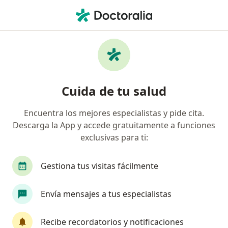
Men
Diarrea • Benito Juárez, Distrito Federal DF
Filtros
• 1
Seguro
Mapa
Especialistas en Diarrea en Benito Juárez
Cuida de tu salud
Encuentra los mejores especialistas y pide cita.
¿Qué especialidad estás buscando?
Descarga la App y accede gratuitamente a funciones
Pediatra
Médico general
Gastroenterólo
exclusivas para ti:
Gestiona tus visitas fácilmente
Envía mensajes a tus especialistas
Recibe recordatorios y notificaciones