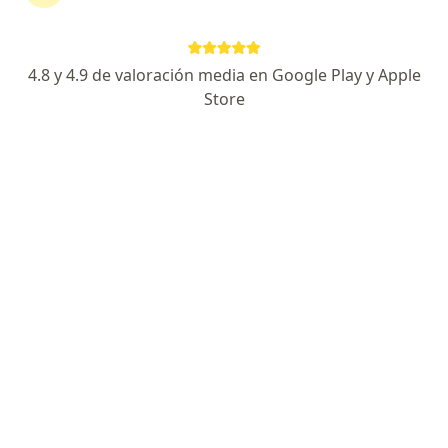
179 opiniones
Especialista de confianza
4.8 y 4.9 de valoración media en Google Play y Apple
Hospital Christus Muguerza Saltillo CONSULTORIO 211, Saltillo
•
Mapa
Store
Consultorio privado HOSPITAL MUGUERZA 2 PISO 211.
Acepta MetLife México
Primera visita medicina interna
Este especialista no ofrece reserva de cita en línea en esta dirección.
Solicita una cita