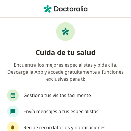
Men
Internista • Saltillo, Coahuila
Filtros
Seguro:
MetLife México
Internistas recomendados de MetLife
Cuida de tu salud
México en Saltillo
Encuentra los mejores especialistas y pide cita.
Descarga la App y accede gratuitamente a funciones
exclusivas para ti:
Gestiona tus visitas fácilmente
Envía mensajes a tus especialistas
Destacado
Dr. Rubén Rodriguez Lindsay
Recibe recordatorios y notificaciones
·
Ver más
Internista