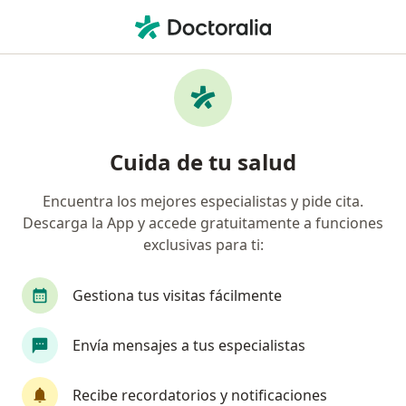
Men
Internista • Saltillo, Coahuila
Filtros
Seguro:
Latino Seguros
Internistas recomendados de Latino
Cuida de tu salud
Seguros en Saltillo
Encuentra los mejores especialistas y pide cita.
Descarga la App y accede gratuitamente a funciones
exclusivas para ti:
Gestiona tus visitas fácilmente
Envía mensajes a tus especialistas
Destacado
Dr. Rubén Rodriguez Lindsay
Recibe recordatorios y notificaciones
·
Ver más
Internista