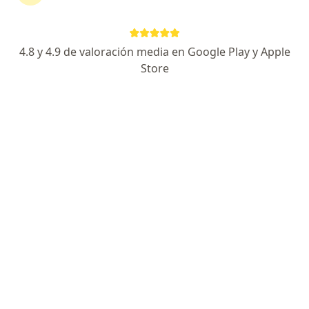
181 opiniones
Especialista de confianza
4.8 y 4.9 de valoración media en Google Play y Apple
Hospital Christus Muguerza Saltillo CONSULTORIO 211, Saltillo
•
Mapa
Store
Consultorio privado HOSPITAL MUGUERZA 2 PISO 211.
Acepta Latino Seguros
Primera visita medicina interna
Este especialista no ofrece reserva de cita en línea en esta dirección.
Solicita una cita