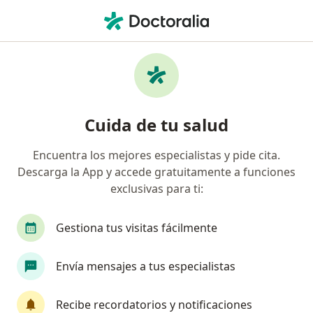
Men
Cirujano Pediátrico • Saltillo, Coahuila
Filtros
Seguro:
Latino Seguros
Cirujanos pediátricos recomendados de
Cuida de tu salud
Latino Seguros en Saltillo
Encuentra los mejores especialistas y pide cita.
Descarga la App y accede gratuitamente a funciones
exclusivas para ti:
Gestiona tus visitas fácilmente
Envía mensajes a tus especialistas
Dr. Victor Hugo Lopez Villarreal
·
Ver más
Cirujano pediátrico
Recibe recordatorios y notificaciones
15 opiniones