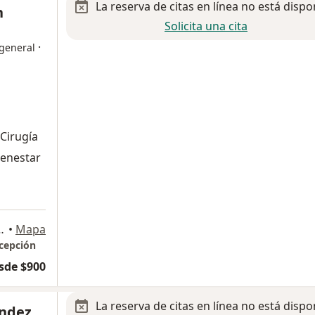
La reserva de citas en línea no está dispo
n
Solicita una cita
·
 general
 Cirugía
ienestar
a
encial, 25230 Saltillo, Coah., Saltillo
•
Mapa
ncepción
sde $900
La reserva de citas en línea no está dispo
ández