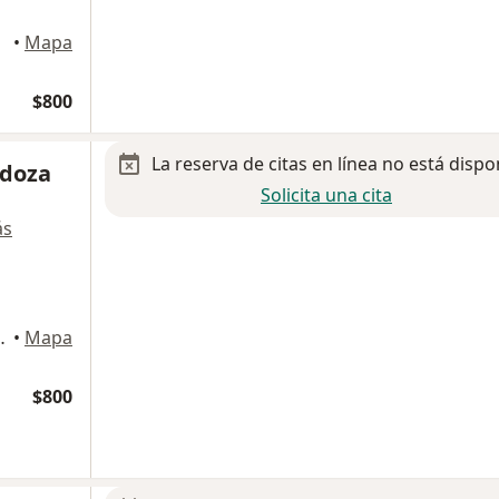
•
Mapa
$800
La reserva de citas en línea no está dispo
doza
Solicita una cita
ás
ínguez 462, Saltillo
•
Mapa
$800