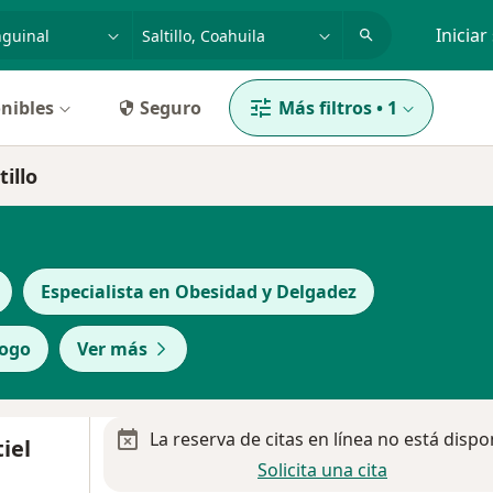
dad, enfermedad o nombre
p. ej. Guadalajara
Iniciar
nibles
Seguro
Más filtros
•
1
illo
Especialista en Obesidad y Delgadez
logo
Ver más
La reserva de citas en línea no está dispo
iel
Solicita una cita