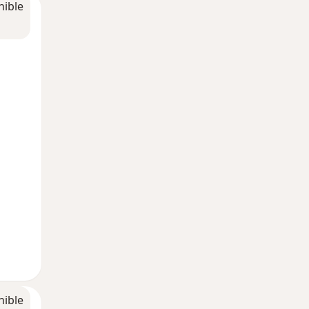
nible
nible