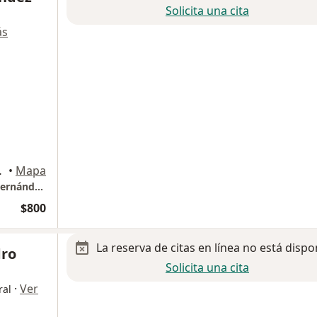
Solicita una cita
ás
io #25, Saltillo
•
Mapa
Cirugía General y laparoscopía Dr. Rodrigo Fernández Guerra
$800
La reserva de citas en línea no está dispo
dro
Solicita una cita
·
Ver
ral