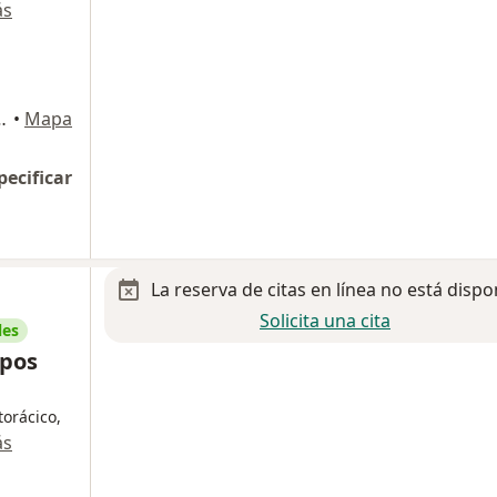
ás
Colosio 164, Saltillo
•
Mapa
pecificar
La reserva de citas en línea no está dispo
Solicita una cita
les
mpos
torácico,
ás