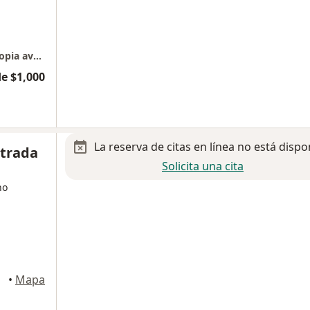
Coloproctología, Cirugía general y Laparoscopia avanzada
e $1,000
La reserva de citas en línea no está dispo
strada
Solicita una cita
no
illo
•
Mapa