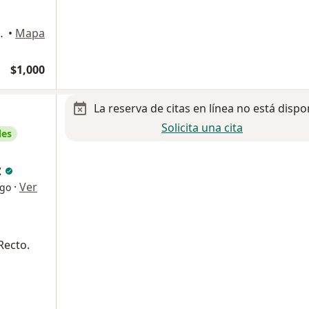
ca Oriente., Saltillo
•
Mapa
$1,000
La reserva de citas en línea no está dispo
Solicita una cita
les
z
·
Ver
ogo
Recto.