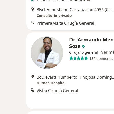
Blvd. Venustiano Carranza no 4036,(Centro Hospitalario la Concepción) Torre II de Especialidades , consultorio 46-E, Saltillo
Consultorio privado
Primera visita Cirugía General
Dr. Armando Men
Sosa
·
Ver m
Cirujano general
132 opiniones
Boulevard Humberto Hinojosa Dom
Human Hospital
Visita Cirugía General