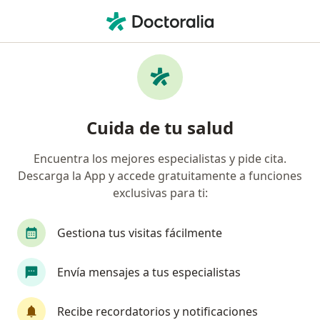
Men
Cirujano Pediátrico • Saltillo, Coahuila
Filtros
Seguro:
Seguros Inbursa
Cirujanos pediátricos recomendados de
Cuida de tu salud
Seguros Inbursa en Saltillo
Encuentra los mejores especialistas y pide cita.
Descarga la App y accede gratuitamente a funciones
exclusivas para ti:
Gestiona tus visitas fácilmente
Envía mensajes a tus especialistas
Dr. Victor Hugo Lopez Villarreal
·
Ver más
Cirujano pediátrico
Recibe recordatorios y notificaciones
15 opiniones