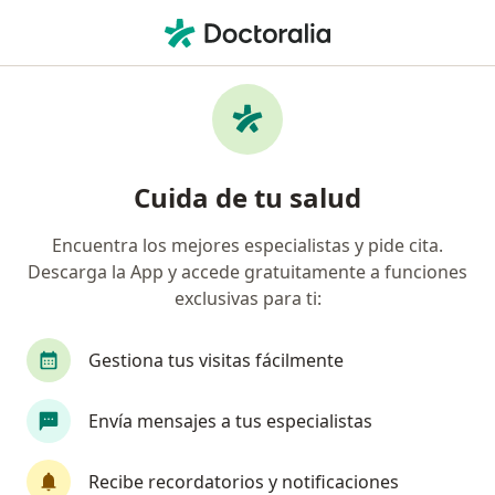
Men
Sinusitis • Saltillo, Coahuila
Filtros
• 1
Seguro
Mapa
Especialistas en Sinusitis en Saltillo
Cuida de tu salud
Encuentra los mejores especialistas y pide cita.
¿Qué especialidad estás buscando?
Descarga la App y accede gratuitamente a funciones
Otorrinolaringólogo
Médico general
Ciru
exclusivas para ti:
Gestiona tus visitas fácilmente
Envía mensajes a tus especialistas
Recibe recordatorios y notificaciones