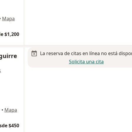
•
Mapa
e $1,200
La reserva de citas en línea no está dispo
guirre
Solicita una cita
s
o
•
Mapa
sde $450