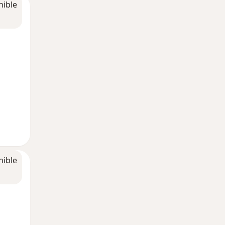
nible
nible