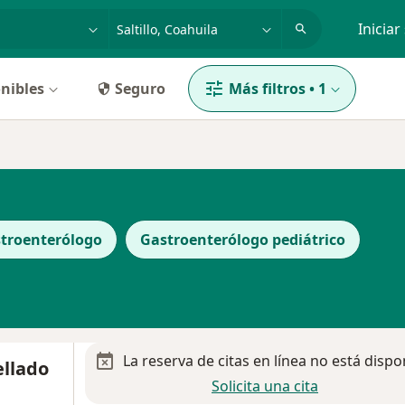
dad, enfermedad o nombre
p. ej. Guadalajara
Iniciar
nibles
Seguro
Más filtros
•
1
troenterólogo
Gastroenterólogo pediátrico
La reserva de citas en línea no está dispo
ellado
Solicita una cita