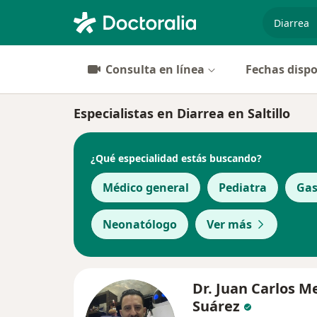
especiali
Consulta en línea
Fechas dispo
Especialistas en Diarrea en Saltillo
¿Qué especialidad estás buscando?
Médico general
Pediatra
Gas
Neonatólogo
Ver más
Dr. Juan Carlos M
Suárez