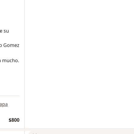
e su
ico Gomez
sa mucho.
apa
$800