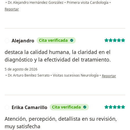
•
Dr. Alejandro Hernández González
•
Primera visita Cardiología
•
en opinión del usuario JCCA
Reportar
Alejandro
Cita verificada
A
destaca la calidad humana, la claridad en el
diagnóstico y la efectividad del tratamiento.
5 de agosto de 2026
en opinión del us
•
Dr. Arturo Benítez Serrato
•
Visitas sucesivas Neurología
•
Reportar
Erika Camarillo
Cita verificada
E
Atención, percepción, detallista en su revisión,
muy satisfecha