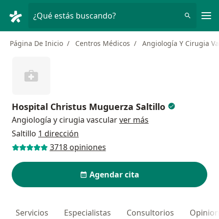
Men
¿Qué estás buscando?
Página De Inicio
Centros Médicos
Angiología Y Cirugia V
Hospital Christus Muguerza Saltillo
Angiología y cirugia vascular
ver más
Saltillo
1 dirección
3718 opiniones
Agendar cita
Servicios
Especialistas
Consultorios
Opinio