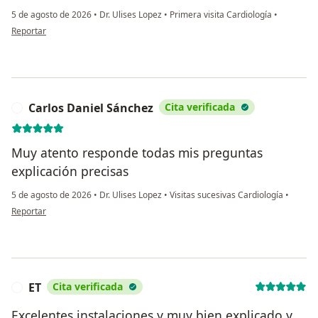
5 de agosto de 2026
•
Dr. Ulises Lopez
•
Primera visita Cardiología
•
en opinión del usuario Erika Camarillo
Reportar
Carlos Daniel Sánchez
Cita verificada
C
Muy atento responde todas mis preguntas
explicación precisas
5 de agosto de 2026
•
Dr. Ulises Lopez
•
Visitas sucesivas Cardiología
•
en opinión del usuario Carlos Daniel Sánchez
Reportar
ET
Cita verificada
E
Excelentes instalaciones y muy bien explicado y