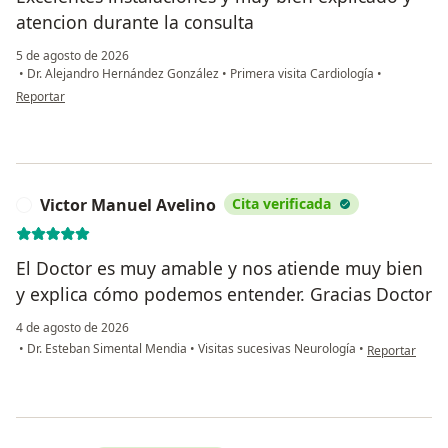
atencion durante la consulta
5 de agosto de 2026
•
Dr. Alejandro Hernández González
•
Primera visita Cardiología
•
en opinión del usuario ET
Reportar
Victor Manuel Avelino
Cita verificada
V
El Doctor es muy amable y nos atiende muy bien
y explica cómo podemos entender. Gracias Doctor
4 de agosto de 2026
en opinión del
•
Dr. Esteban Simental Mendia
•
Visitas sucesivas Neurología
•
Reportar