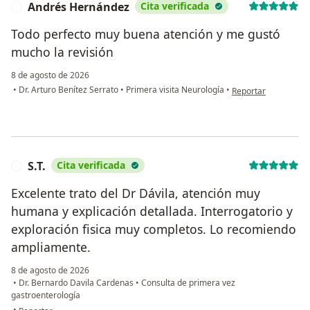
Andrés Hernández
Cita verificada
A
Todo perfecto muy buena atención y me gustó
mucho la revisión
8 de agosto de 2026
en opinión del usua
•
Dr. Arturo Benítez Serrato
•
Primera visita Neurología
•
Reportar
S.T.
Cita verificada
S
Excelente trato del Dr Dávila, atención muy
humana y explicación detallada. Interrogatorio y
exploración fisica muy completos. Lo recomiendo
ampliamente.
8 de agosto de 2026
•
Dr. Bernardo Davila Cardenas
•
Consulta de primera vez
gastroenterología
en opinión del usuario S.T.
•