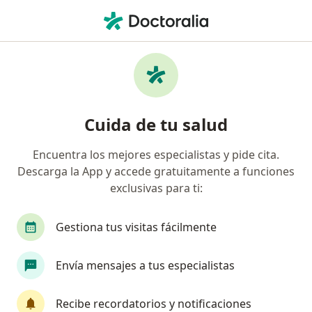
Men
Internista • Puebla, MX
Filtros
Seguro:
Latino Seguros
Internistas recomendados de Latino
Cuida de tu salud
Seguros en Puebla
Encuentra los mejores especialistas y pide cita.
Descarga la App y accede gratuitamente a funciones
exclusivas para ti:
Gestiona tus visitas fácilmente
Envía mensajes a tus especialistas
Pago en línea
Pagos a meses disponibles
Dra. Fanny Rubí Vargas Zamarripa
Recibe recordatorios y notificaciones
·
Ver más
Internista, Alergóloga, Inmunóloga