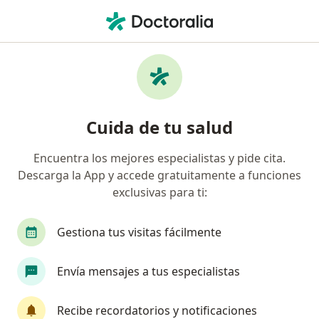
Men
Accidente Cerebrovascular Isquémico • Puebla, MX
Filtros
• 1
Seguro
Mapa
Especialistas en Accidente cerebrovascular
Cuida de tu salud
isquémico en Puebla
Encuentra los mejores especialistas y pide cita.
Descarga la App y accede gratuitamente a funciones
¿Qué especialidad estás buscando?
exclusivas para ti:
Internista
Médico general
Diabetólogo
Gestiona tus visitas fácilmente
Envía mensajes a tus especialistas
Recibe recordatorios y notificaciones