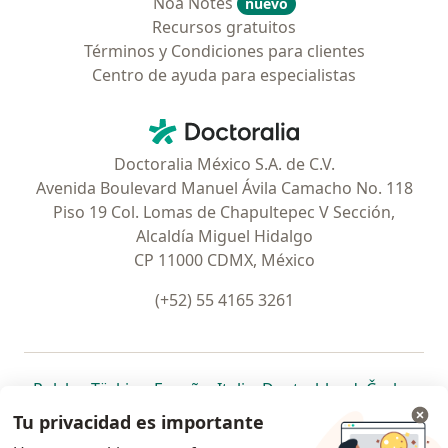
Noa Notes
nuevo
Recursos gratuitos
Términos y Condiciones para clientes
Centro de ayuda para especialistas
Contacto
Doctoralia - Página de inicio
Doctoralia México S.A. de C.V.
Avenida Boulevard Manuel Ávila Camacho No. 118
Piso 19 Col. Lomas de Chapultepec V Sección,
Alcaldía Miguel Hidalgo
CP 11000 CDMX, México
(+52) 55 4165 3261
se abre en una nueva pestaña
se abre en una nueva pestaña
se abre en una nueva pestaña
se abre en una nueva pes
se abre en 
se a
Polska
,
Türkiye
,
España
,
Italia
,
Deutschland
,
Česko
,
se abre en una nueva pestaña
se abre en una nueva pestaña
se abre en una nueva pestaña
se abre en una nueva p
se abre en 
se abr
Portugal
,
México
,
Chile
,
Brasil
,
Argentina
,
Perú
,
Tu privacidad es importante
se abre en una nueva pe
Colombia