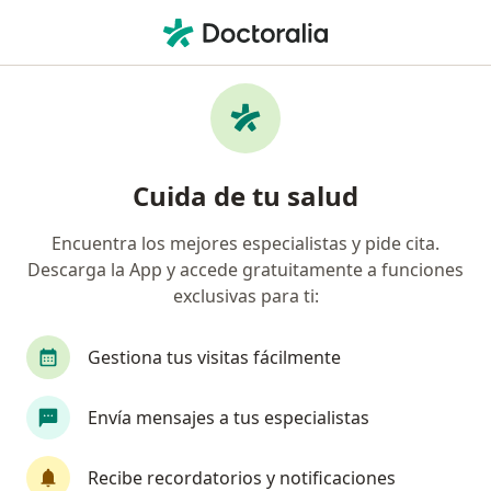
Men
Osteoporosis • Puebla, MX
Filtros
• 1
Seguro
Mapa
Especialistas en Osteoporosis en Puebla
Cuida de tu salud
Encuentra los mejores especialistas y pide cita.
¿Qué especialidad estás buscando?
Descarga la App y accede gratuitamente a funciones
Traumatólogo
Ortopedista
Geriatra
exclusivas para ti:
Gestiona tus visitas fácilmente
Envía mensajes a tus especialistas
Recibe recordatorios y notificaciones