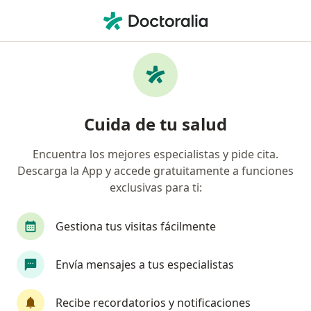
Men
Presión Arterial Alta Hipertensión • Puebla, MX
Filtros
• 1
Seguro
Mapa
Especialistas en Presión arterial alta
Cuida de tu salud
(Hipertensión) en Puebla
Encuentra los mejores especialistas y pide cita.
Descarga la App y accede gratuitamente a funciones
¿Qué especialidad estás buscando?
exclusivas para ti:
Internista
Pediatra
Cardiólogo
Fisio
Gestiona tus visitas fácilmente
Envía mensajes a tus especialistas
Recibe recordatorios y notificaciones