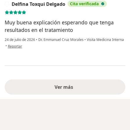
Delfina Toxqui Delgado
Cita verificada
D
Muy buena explicación esperando que tenga
resultados en el tratamiento
24 de julio de 2026
•
Dr. Emmanuel Cruz Morales
•
Visita Medicina Interna
en opinión del usuario Delfina Toxqui Delgado
•
Reportar
Ver más