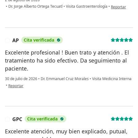
en opinión del 
•
Dr. Jorge Alberto Ortega Tecuatl
•
Visita Gastroenterología
•
Reportar
AP
Cita verificada
A
Excelente profesional ! Buen trato y atención . El
tratamiento ha sido efectivo. Da seguimiento al
paciente.
30 de julio de 2026
•
Dr. Emmanuel Cruz Morales
•
Visita Medicina Interna
en opinión del usuario AP
•
Reportar
GPC
Cita verificada
G
Excelente atención, muy bien explicado, putual,