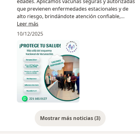
edades. Aplicamos vacunas seguras y autorizadas
que previenen enfermedades estacionales y de
alto riesgo, brindándote atención confiable,
asesoría personalizada y costos accesibles.
Leer más
Vacunarte es tu mejor defensa… y estamos aquí
10/12/2025
para cuidarte
Mostrar más noticias (3)