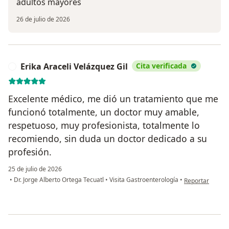
adultos mayores
26 de julio de 2026
Erika Araceli Velázquez Gil
Cita verificada
E
Excelente médico, me dió un tratamiento que me
funcionó totalmente, un doctor muy amable,
respetuoso, muy profesionista, totalmente lo
recomiendo, sin duda un doctor dedicado a su
profesión.
25 de julio de 2026
en opinión del u
•
Dr. Jorge Alberto Ortega Tecuatl
•
Visita Gastroenterología
•
Reportar