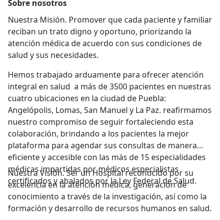
Sobre nosotros
Nuestra Misión. Promover que cada paciente y familiar
reciban un trato digno y oportuno, priorizando la
atención médica de acuerdo con sus condiciones de
salud y sus necesidades.
Hemos trabajado arduamente para ofrecer atención
integral en salud a más de 3500 pacientes en nuestras
cuatro ubicaciones en la ciudad de Puebla:
Angelópolis, Lomas, San Manuel y La Paz. reafirmamos
nuestro compromiso de seguir fortaleciendo esta
colaboración, brindando a los pacientes la mejor
plataforma para agendar sus consultas de manera
eficiente y accesible con las más de 15 especialidades
médicas impartidas por médicos especialistas
Nuestra Visión. Ser un Hospital reconocido por su
certificados y abalados por la Ley Federal de Salud.
excelencia en la atención médica, generación de
conocimiento a través de la investigación, así como la
formación y desarrollo de recursos humanos en salud.