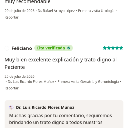
muy recomendable
29 de julio de 2026
•
Dr. Rafael Arroyo López
•
Primera visita Urología
•
en opinión del usuario GPC
Reportar
Feliciano
Cita verificada
F
Muy bien excelente explicación y trato digno al
Paciente
25 de julio de 2026
•
Dr. Luis Ricardo Flores Muñoz
•
Primera visita Geriatría y Gerontología
•
en opinión del usuario Feliciano
Reportar
Dr. Luis Ricardo Flores Muñoz
Muchas gracias por tu comentario, seguiremos
brindando un trato digno a todos nuestros