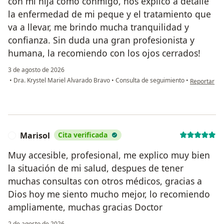
con mi hija como conmigo, nos explicó a detalle
la enfermedad de mi peque y el tratamiento que
va a llevar, me brindo mucha tranquilidad y
confianza. Sin duda una gran profesionista y
humana, la recomiendo con los ojos cerrados!
3 de agosto de 2026
en opinión d
•
Dra. Krystel Mariel Alvarado Bravo
•
Consulta de seguimiento
•
Reportar
Marisol
Cita verificada
M
Muy accesible, profesional, me explico muy bien
la situación de mi salud, despues de tener
muchas consultas con otros médicos, gracias a
Dios hoy me siento mucho mejor, lo recomiendo
ampliamente, muchas gracias Doctor
2 de agosto de 2026