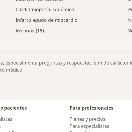
Cardiomiopatía isquémica
P
Infarto agudo de miocardio
N
Ver más (15)
V
 congénita por ciudad
Más en esta categoría: Otras enfermedades
ia, especialmente preguntas y respuestas, son de carácter 
to médico.
os pacientes
Para profesionales
listas
Planes y precios
s
Para especialistas