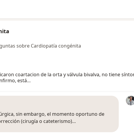
nita
guntas sobre Cardiopatía congénita
caron coartacion de la orta y válvula bivalva, no tiene sín
onfirmo, está…
rúrgica, sin embargo, el momento oportuno de
orrección (cirugía o cateterismo)…