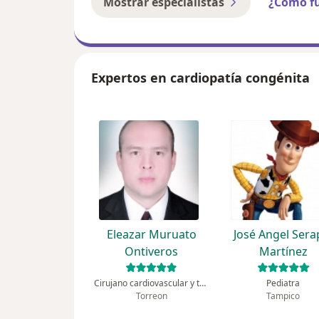
Mostrar especialistas
¿Cómo f
Expertos en cardiopatía congénita
Eleazar Muruato
José Angel Sera
Ontiveros
Martínez
Cirujano cardiovascular y torácico, Cirujano general
Pediatra
Torreon
Tampico