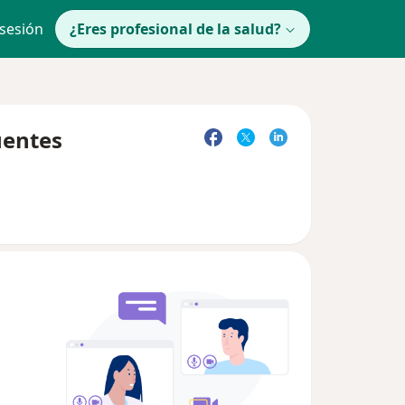
 sesión
¿Eres profesional de la salud?
uentes