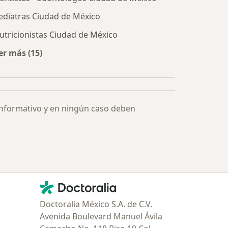
ediatras Ciudad de México
utricionistas Ciudad de México
er más (15)
Más en esta categoría: Especialistas más solicitados
informativo y en ningún caso deben
Contacto
Doctoralia - Página de inicio
Doctoralia México S.A. de C.V.
Avenida Boulevard Manuel Ávila