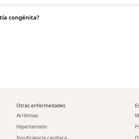
tía congénita?
Otras enfermedades
E
o
Arritmias
M
Hipertensión
P
Insuficiencia cardíaca
D