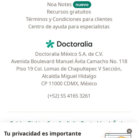
Noa Notes
nuevo
Recursos gratuitos
Términos y Condiciones para clientes
Centro de ayuda para especialistas
Contacto
Doctoralia - Página de inicio
Doctoralia México S.A. de C.V.
Avenida Boulevard Manuel Ávila Camacho No. 118
Piso 19 Col. Lomas de Chapultepec V Sección,
Alcaldía Miguel Hidalgo
CP 11000 CDMX, México
(+52) 55 4165 3261
se abre en una nueva pestaña
se abre en una nueva pestaña
se abre en una nueva pestaña
se abre en una nueva pes
se abre en 
se a
Polska
,
Türkiye
,
España
,
Italia
,
Deutschland
,
Česko
,
se abre en una nueva pestaña
se abre en una nueva pestaña
se abre en una nueva pestaña
se abre en una nueva p
se abre en 
se abr
Portugal
,
México
,
Chile
,
Brasil
,
Argentina
,
Perú
,
Tu privacidad es importante
se abre en una nueva pe