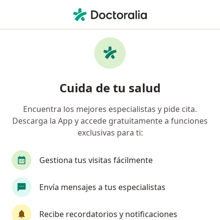
Men
Cirujano Cardiovascular Y Torácico
Filtros
Seguro
Mapa
Cirujanos cardiovasculares y torácicos
Cuida de tu salud
Encuentra los mejores especialistas y pide cita.
Elige la ciudad en la que buscas al especialista
Descarga la App y accede gratuitamente a funciones
Ciudad de México
Guadalajara
Monterrey
exclusivas para ti:
Gestiona tus visitas fácilmente
Envía mensajes a tus especialistas
Recibe recordatorios y notificaciones