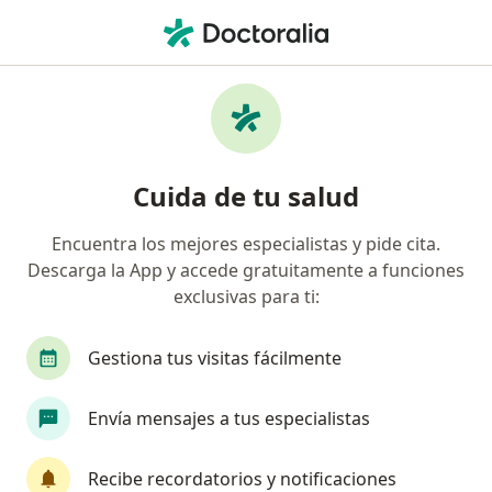
Men
Estenosis Mitral • Guadalajara, Jalisco
Filtros
• 1
Seguro
Mapa
Especialistas en Estenosis mitral en
Cuida de tu salud
Guadalajara
Encuentra los mejores especialistas y pide cita.
Descarga la App y accede gratuitamente a funciones
¿Qué especialidad estás buscando?
exclusivas para ti:
Cardiólogo
Cirujano cardiovascular y torácico
Gestiona tus visitas fácilmente
Envía mensajes a tus especialistas
Recibe recordatorios y notificaciones