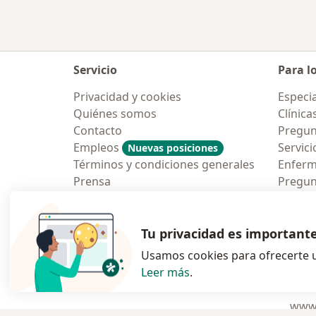
Servicio
Para l
Privacidad y cookies
Especia
Quiénes somos
Clínica
Contacto
Pregun
Empleos
Servici
Nuevas posiciones
Términos y condiciones generales
Enfer
Prensa
Pregun
Aplicac
Blog p
Tu privacidad es important
Usamos cookies para ofrecerte u
Leer más
.
se abre en una n
se abre 
s
Polska
,
Türkiye
,
España
,
www.