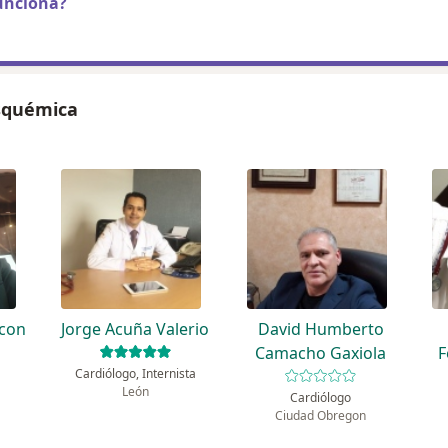
unciona?
isquémica
rcon
Jorge Acuña Valerio
David Humberto
Camacho Gaxiola
F
Cardiólogo, Internista
León
Cardiólogo
Ciudad Obregon