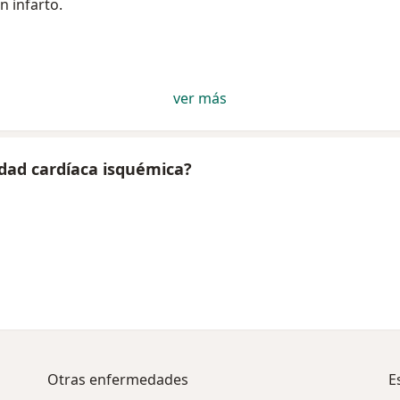
 infarto.
ver más
dad cardíaca isquémica?
d
Otras enfermedades
E