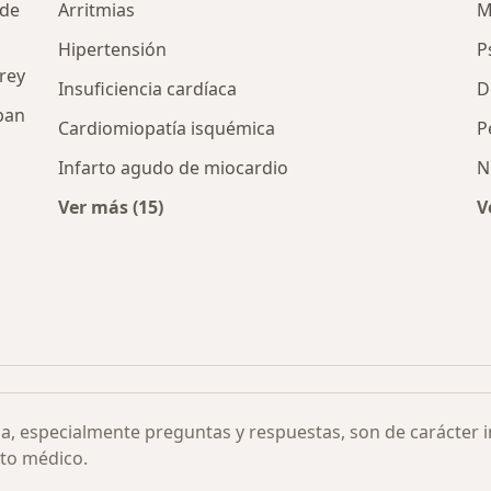
 de
Arritmias
M
Hipertensión
P
rey
Insuficiencia cardíaca
D
pan
Cardiomiopatía isquémica
P
Infarto agudo de miocardio
N
Ver más (15)
V
Más en esta categoría: Otras enfermedades
 cardíaca isquémica por ciudad
ia, especialmente preguntas y respuestas, son de carácter 
to médico.