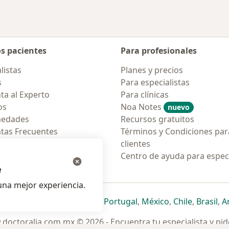
os pacientes
Para profesionales
listas
Planes y precios
s
Para especialistas
ta al Experto
Para clínicas
os
Noa Notes
nuevo
medades
Recursos gratuitos
tas Frecuentes
Términos y Condiciones par
ión para móvil
clientes
ara pacientes
Centro de ayuda para especi
e
na mejor experiencia.
ueva pestaña
en una nueva pestaña
e abre en una nueva pestaña
se abre en una nueva pestaña
se abre en una nueva pestaña
se abre en una nueva pestaña
se abre en una nueva p
se abre en una
se abre e
se
Italia
,
Deutschland
,
Česko
,
Portugal
,
México
,
Chile
,
Brasil
,
A
doctoralia.com.mx © 2026 - Encuentra tu especialista y pide