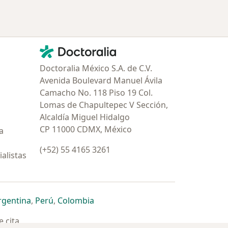
Contacto
Doctoralia - Página de inicio
Doctoralia México S.A. de C.V.
Avenida Boulevard Manuel Ávila
Camacho No. 118 Piso 19 Col.
Lomas de Chapultepec V Sección,
Alcaldía Miguel Hidalgo
CP 11000 CDMX, México
a
(+52) 55 4165 3261
alistas
estaña
 nueva pestaña
n una nueva pestaña
 abre en una nueva pestaña
se abre en una nueva pestaña
se abre en una nueva pestaña
se abre en una nueva pestaña
rgentina
,
Perú
,
Colombia
 cita