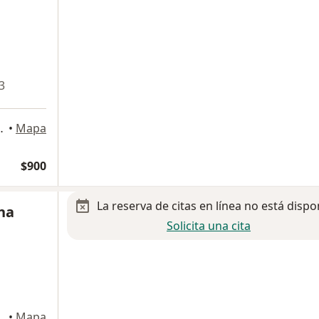
3
 6902, Chihuahua
•
Mapa
$900
La reserva de citas en línea no está dispo
na
Solicita una cita
r 6500, Chihuahua
•
Mapa