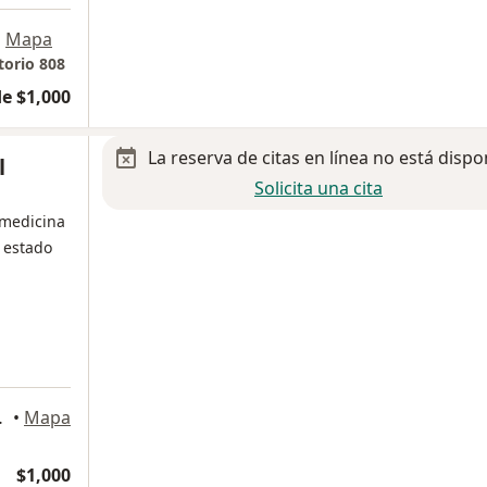
•
Mapa
torio 808
e $1,000
La reserva de citas en línea no está dispo
l
Solicita una cita
 medicina
 estado
 Chihuahua
•
Mapa
$1,000