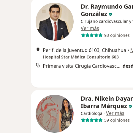
Dr. Raymundo Gar
González
Cirujano cardiovascular y 
Ver más
93 opiniones
Perif. de la Juventud 6103, Chihuahua
•
Hospital Star Médica Consultorio 603
Primera visita Cirugia Cardiovascular y del Torax
desd
Dra. Nikein Daya
Ibarra Márquez
·
Ver más
Cardióloga
59 opiniones