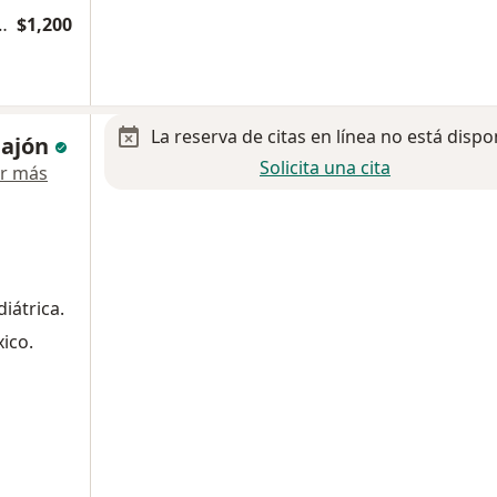
 de cardiología pediátrica
$1,200
La reserva de citas en línea no está dispo
Gajón
Solicita una cita
r más
iátrica.
ico.