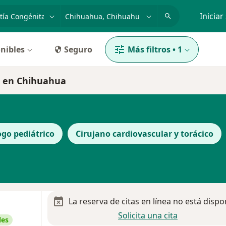
dad, enfermedad o nombre
p. ej. Guadalajara
Iniciar
nibles
Seguro
Más filtros
•
1
ta en Chihuahua
ogo pediátrico
Cirujano cardiovascular y torácico
La reserva de citas en línea no está dispo
Solicita una cita
les