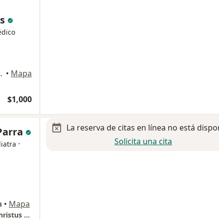
as
édico
 6103, Chihuahua
•
Mapa
$1,000
La reserva de citas en línea no está dispo
 Parra
Solicita una cita
·
iatra
a
•
Mapa
CEICA, Consultorio 313 - Centro Médico 3, Christus Muguerza Hospital del Parque