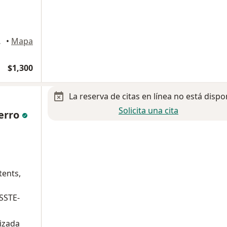
Chihuahua
•
Mapa
$1,300
La reserva de citas en línea no está dispo
Solicita una cita
ierro
tents,
SSTE-
izada