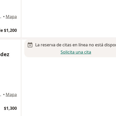
 6103, Chihuahua
•
Mapa
e $1,200
La reserva de citas en línea no está dispo
Solicita una cita
ndez
r 6500, Chihuahua
•
Mapa
$1,300