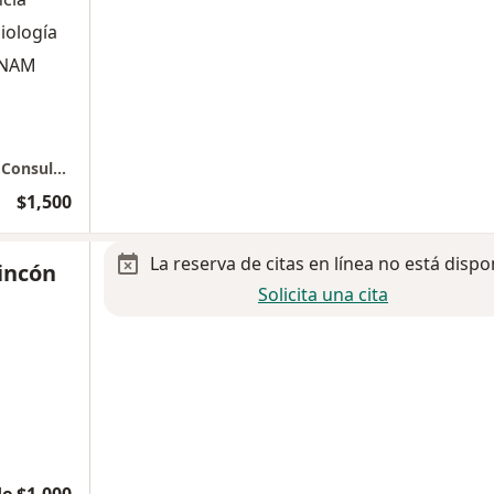
iología
 UNAM
CHRISTUS MUGUERZA, Hospital del Parque. Consultorio 301 en el 3er piso.
$1,500
La reserva de citas en línea no está dispo
Rincón
Solicita una cita