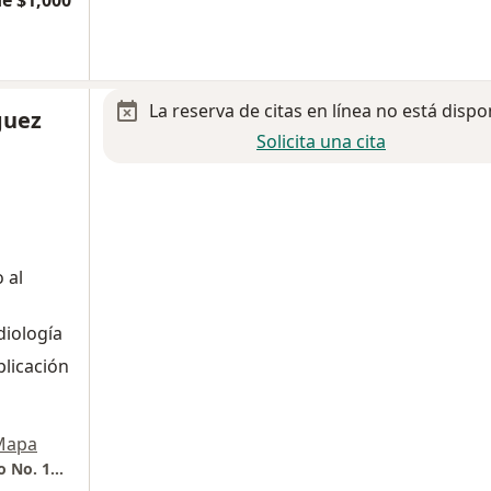
e $1,000
La reserva de citas en línea no está dispo
guez
Solicita una cita
 al
diología
plicación
Mapa
CARDIALE ( Hospital Star Médica Consultorio No. 1014)