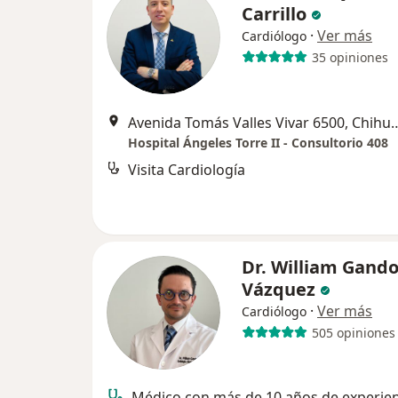
Carrillo
·
Ver más
Cardiólogo
35 opiniones
Avenida Tomás Valles Viva
Hospital Ángeles Torre II - Consultorio 408
Visita Cardiología
Dr. William Gand
Vázquez
·
Ver más
Cardiólogo
505 opiniones
Médico con más de 10 años de experien