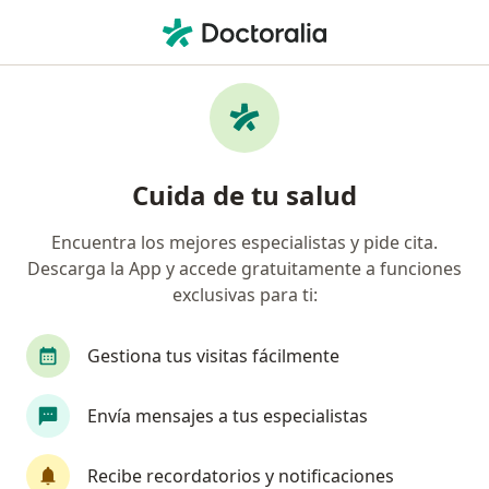
Men
Fibrilación Auricular • Chihuahua, Chihuahua
Filtros
• 1
Seguro
Mapa
Especialistas en Fibrilación auricular en
Cuida de tu salud
Chihuahua
Encuentra los mejores especialistas y pide cita.
Descarga la App y accede gratuitamente a funciones
¿Qué especialidad estás buscando?
exclusivas para ti:
Cardiólogo
Cardiólogo pediátrico
Pediatr
Gestiona tus visitas fácilmente
Envía mensajes a tus especialistas
Recibe recordatorios y notificaciones