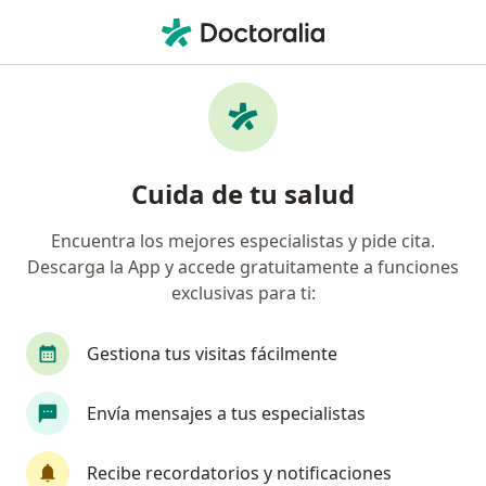
Men
Bronquitis Crónica • Benito Juárez, Distrito Federal DF
Filtros
• 1
Seguro
Mapa
Especialistas en Bronquitis crónica en
Cuida de tu salud
Benito Juárez
Encuentra los mejores especialistas y pide cita.
Descarga la App y accede gratuitamente a funciones
¿Qué especialidad estás buscando?
exclusivas para ti:
Internista
Neumólogo
Cardiólogo
In
Gestiona tus visitas fácilmente
Envía mensajes a tus especialistas
Recibe recordatorios y notificaciones