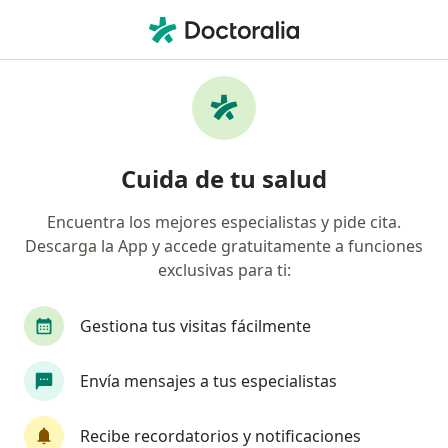
Men
Ortopedista • Zapopan, Jalisco
Filtros
Seguro:
Seguros Atlas
Ortopedistas recomendados de Seguros
Cuida de tu salud
Atlas en Zapopan
Encuentra los mejores especialistas y pide cita.
Descarga la App y accede gratuitamente a funciones
exclusivas para ti:
Gestiona tus visitas fácilmente
Envía mensajes a tus especialistas
Destacado
Dr. René Crisanto Mora Ávila
Recibe recordatorios y notificaciones
·
Ver más
Ortopedista, Traumatólogo