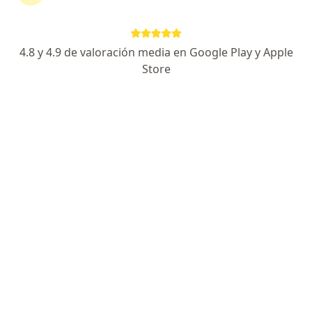
182 opiniones
Av. Patria 1355, Zapopan
•
Mapa
4.8 y 4.9 de valoración media en Google Play y Apple
Hospital Ángeles Andares. Torre de consultorios. Piso 14, Consultorio 1410
Store
Acepta Seguros Atlas
Visita de primera vez
Este especialista no ofrece reserva de cita en línea en esta dirección.
Solicita una cita
Destacado