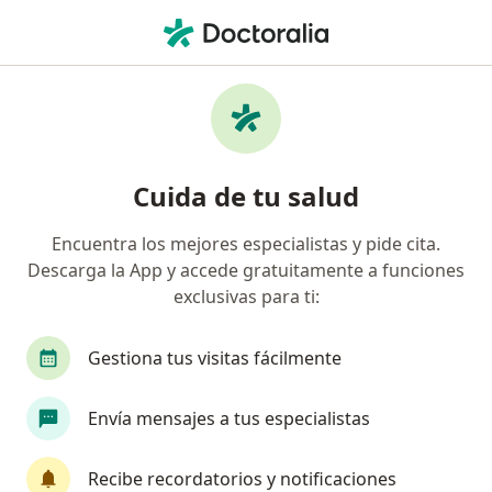
Men
Ortopedista • Mérida, Yucatán
Filtros
Seguro:
Seguros Atlas
Ortopedistas recomendados de Seguros
Cuida de tu salud
Atlas en Mérida
Encuentra los mejores especialistas y pide cita.
Descarga la App y accede gratuitamente a funciones
exclusivas para ti:
Gestiona tus visitas fácilmente
Envía mensajes a tus especialistas
Destacado
Dr. Rosendo Rañon Rodríguez
Recibe recordatorios y notificaciones
·
Ver más
Ortopedista