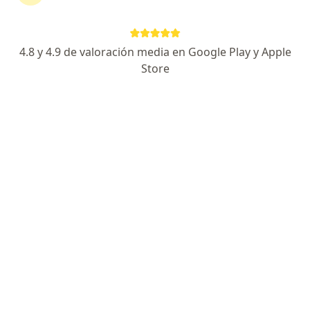
358 opiniones
Especialista de confianza
4.8 y 4.9 de valoración media en Google Play y Apple
Store
Dirección 1
Dirección 2
Dirección 3
56 y 56 A Calle 33, Mérida
•
Mapa
Humaniti Hospital de Especialidades Medicas Consultorio 204
Acepta Seguros Atlas
Visita Ortopedia
Este especialista no ofrece reserva de cita en línea en esta dirección.
Solicita una cita