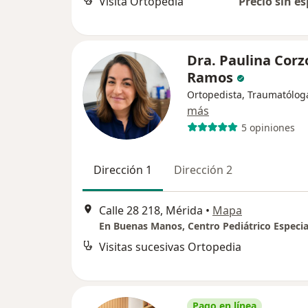
Visita Ortopedia
Precio sin es
Dra. Paulina Corz
Ramos
Ortopedista, Traumatólog
más
5 opiniones
Dirección 1
Dirección 2
Calle 28 218, Mérida
•
Mapa
En Buenas Manos, Centro Pediátrico Especia
Visitas sucesivas Ortopedia
Pago en línea