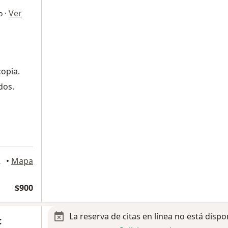
·
Ver
o
copia.
dos.
615, Mérida
•
Mapa
$900
La reserva de citas en línea no está dispo
c