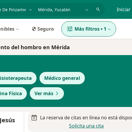
dad, enfermedad o nombre
p. ej. Guadalajara
Iniciar
nibles
Seguro
Más filtros
•
1
ento del hombro en Mérida
isioterapeuta
Médico general
ina Física
Ver más
La reserva de citas en línea no está dispo
Jesús
Solicita una cita