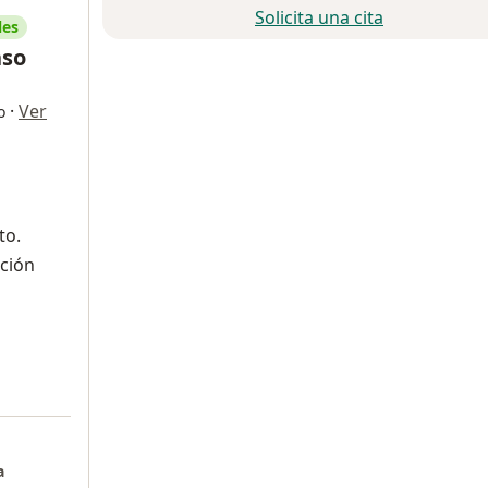
Solicita una cita
les
nso
·
Ver
o
to.
ción
a