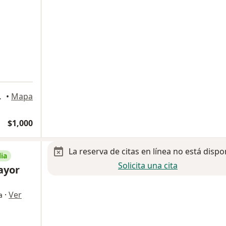
25 y 27, Mérida
•
Mapa
$1,000
La reserva de citas en línea no está dispo
ia
Solicita una cita
ayor
·
Ver
a