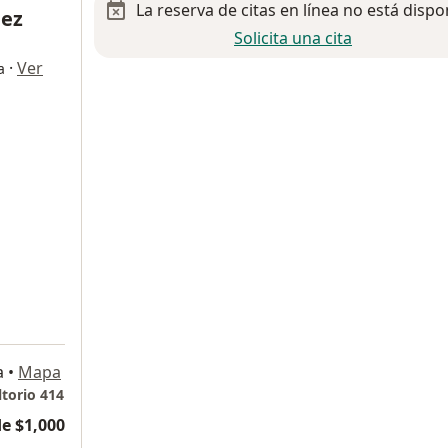
La reserva de citas en línea no está dispo
lez
Solicita una cita
·
Ver
a
a
•
Mapa
ltorio 414
e $1,000