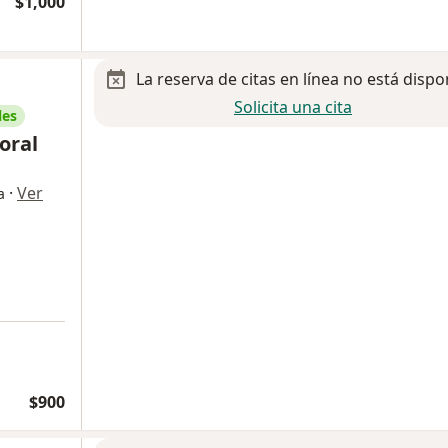
$1,000
La reserva de citas en línea no está dispo
Solicita una cita
les
oral
·
Ver
a
$900