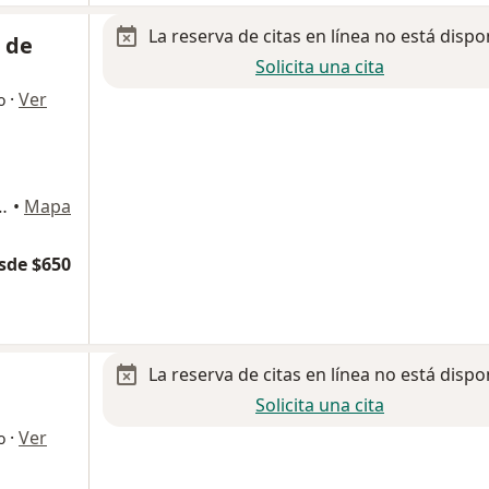
La reserva de citas en línea no está dispo
 de
Solicita una cita
·
Ver
o
is, Copó, Consultorio 814, Piso 8., Mérida
•
Mapa
sde $650
La reserva de citas en línea no está dispo
Solicita una cita
·
Ver
o