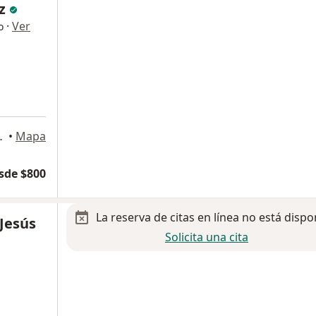
ez
·
Ver
o
l 27790, Mérida
•
Mapa
sde $800
La reserva de citas en línea no está dispo
Jesús
Solicita una cita