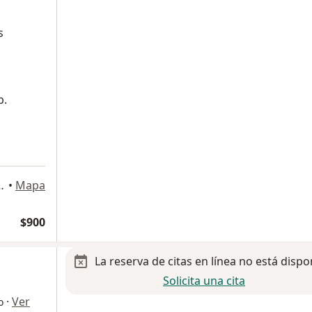
s
p.
, 97133 Mérida,, Mérida
•
Mapa
$900
La reserva de citas en línea no está dispo
Solicita una cita
·
Ver
o