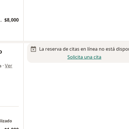
 DE PLASMA RICO EN PLAQUETAS
$8,000
La reserva de citas en línea no está dispo
o
Solicita una cita
·
Ver
a
lizado