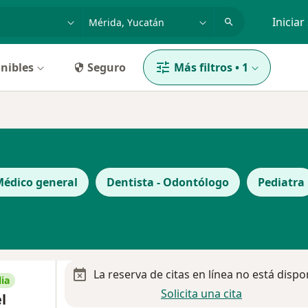
dad, enfermedad o nombre
p. ej. Guadalajara
Iniciar
nibles
Seguro
Más filtros
•
1
édico general
Dentista - Odontólogo
Pediatra
La reserva de citas en línea no está dispo
ia
Solicita una cita
l