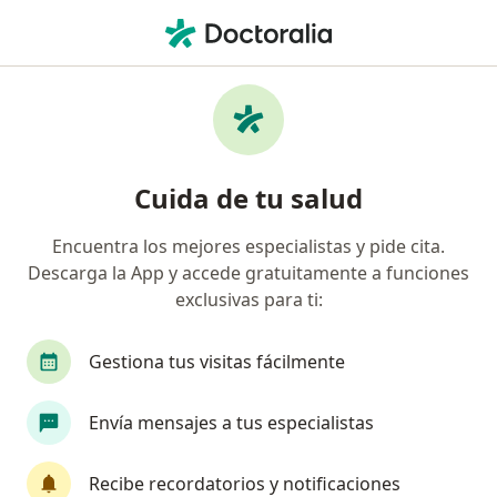
Men
Fascitis Plantar • Mérida, Yucatán
Filtros
• 1
Seguro
Mapa
Especialistas en Fascitis plantar en Mérida
Cuida de tu salud
Encuentra los mejores especialistas y pide cita.
¿Qué especialidad estás buscando?
Descarga la App y accede gratuitamente a funciones
Ortopedista
Traumatólogo
Alergólogo
exclusivas para ti:
Gestiona tus visitas fácilmente
Envía mensajes a tus especialistas
Recibe recordatorios y notificaciones