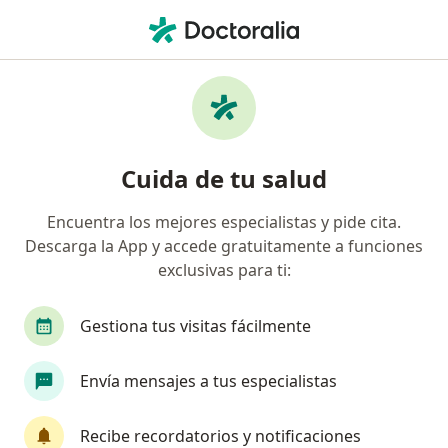
Men
Fascitis Plantar • Zapopan, Jalisco
Filtros
• 1
Seguro
Mapa
Especialistas en Fascitis plantar en Zapopan
Cuida de tu salud
Encuentra los mejores especialistas y pide cita.
¿Qué especialidad estás buscando?
Descarga la App y accede gratuitamente a funciones
Ortopedista
Traumatólogo
Cirujano gene
exclusivas para ti:
Gestiona tus visitas fácilmente
Envía mensajes a tus especialistas
Recibe recordatorios y notificaciones